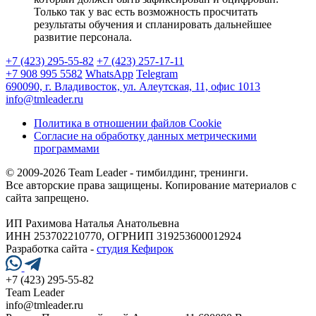
Только так у вас есть возможность просчитать
результаты обучения и спланировать дальнейшее
развитие персонала.
+7 (423) 295-55-82
+7 (423) 257-17-11
+7 908 995 5582
WhatsApp
Telegram
690090, г. Владивосток, ул. Алеутская, 11, офис 1013
info@tmleader.ru
Политика в отношении файлов Cookie
Согласие на обработку данных метрическими
программами
© 2009-2026 Team Leader - тимбилдинг, тренинги.
Все авторские права защищены. Копирование материалов с
сайта запрещено.
ИП Рахимова Наталья Анатольевна
ИНН 253702210770, ОГРНИП 319253600012924
Разработка сайта -
студия Кефирок
+7 (423) 295-55-82
Team Leader
info@tmleader.ru