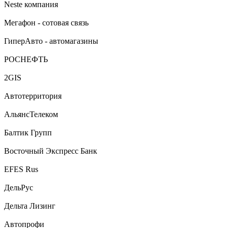
Neste компания
Мегафон - сотовая связь
ГиперАвто - автомагазины
РОСНЕФТЬ
2GIS
Автотерритория
АльянсТелеком
Балтик Групп
Восточный Экспресс Банк
EFES Rus
ДельРус
Дельта Лизинг
Автопрофи