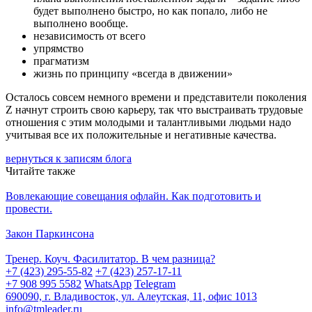
будет выполнено быстро, но как попало, либо не
выполнено вообще.
независимость от всего
упрямство
прагматизм
жизнь по принципу «всегда в движении»
Осталось совсем немного времени и представители поколения
Z начнут строить свою карьеру, так что выстраивать трудовые
отношения с этим молодыми и талантливыми людьми надо
учитывая все их положительные и негативные качества.
вернуться к записям блога
Читайте также
Вовлекающие совещания офлайн. Как подготовить и
провести.
Закон Паркинсона
Тренер. Коуч. Фасилитатор. В чем разница?
+7 (423) 295-55-82
+7 (423) 257-17-11
+7 908 995 5582
WhatsApp
Telegram
690090, г. Владивосток, ул. Алеутская, 11, офис 1013
info@tmleader.ru